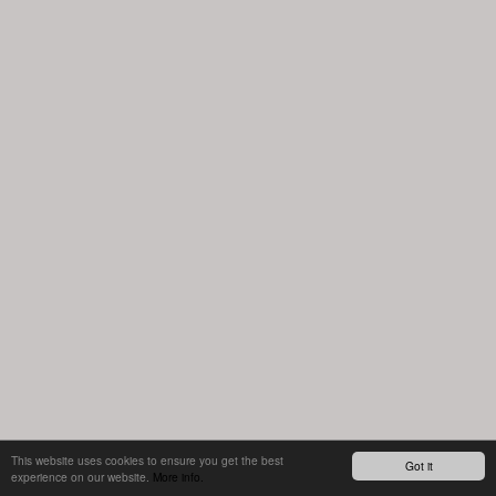
This website uses cookies to ensure you get the best
Got it
experience on our website.
More info.